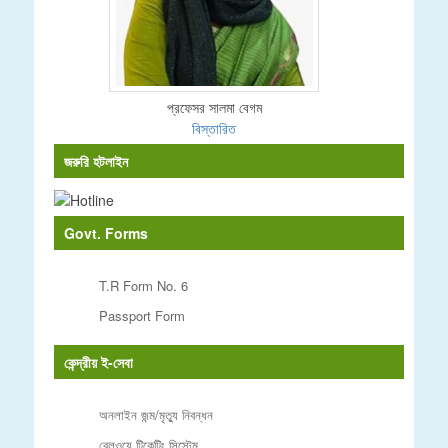
প্রফেসর সালমা বেগম
বিস্তারিত
জরুরি হটলাইন
Govt. Forms
T.R Form No. 6
Passport Form
কেন্দ্রীয় ই-সেবা
অনলাইন জন্ম/মৃত্যু নিবন্ধন
রেলওয়ে টিকেটিং সিস্টেম