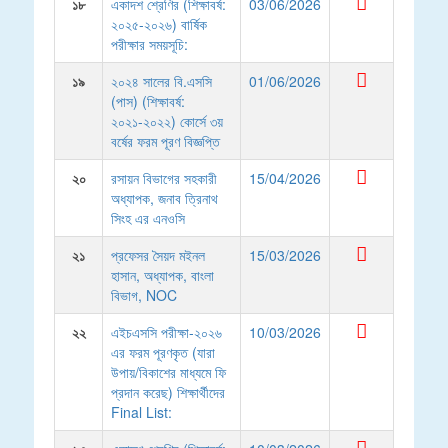
১৮
একাদশ শ্রেণির (শিক্ষাবর্ষ:
03/06/2026
২০২৫-২০২৬) বার্ষিক
পরীক্ষার সময়সূচি:
১৯
২০২৪ সালের বি.এসসি
01/06/2026
(পাস) (শিক্ষাবর্ষ:
২০২১-২০২২) কোর্সে ৩য়
বর্ষের ফরম পূরণ বিজ্ঞপ্তি
২০
রসায়ন বিভাগের সহকারী
15/04/2026
অধ্যাপক, জনাব ত্রিনাথ
সিংহ এর এনওসি
২১
প্রফেসর সৈয়দ মইনল
15/03/2026
হাসান, অধ্যাপক, বাংলা
বিভাগ, NOC
২২
এইচএসসি পরীক্ষা-২০২৬
10/03/2026
এর ফরম পূরণকৃত (যারা
উপায়/বিকাশের মাধ্যমে ফি
প্রদান করেছ) শিক্ষার্থীদের
Final List: