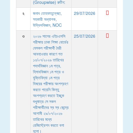
(Groupwise) রুটিন:
২
জনাব তোহফাতুন্নেছা,
29/07/2026
সহকারী অধ্যাপক,
উদ্ভিদবিজ্ঞান, NOC
৩
২০২৬ সালের এইচএসসি
25/07/2026
পরীক্ষায় ঢাকা শিক্ষা বোর্ডের
যেসকল পরীক্ষার্থী বৈরী
আবহাওয়ার কারণে গত
১৩/০৭/২০২৬ তারিখের
পদার্থবিজ্ঞান ১ম পত্র,
হিসাববিজ্ঞান ১ম পত্র ও
যুক্তিবিদ্যা ১ম পত্র
বিষয়ের পরীক্ষায় অংশগ্রহণ
করতে পারেনি কিন্তু
অংশগ্রহণ করতে ইচ্ছুক
শুধুমাত্র সে সকল
পরীক্ষার্থীদের স্ব স্ব কেন্দ্রে
আগামী ২৯/০৭/২০২৬
তারিখের মধ্যে
রেজিস্ট্রেশন করতে বলা
হলো।