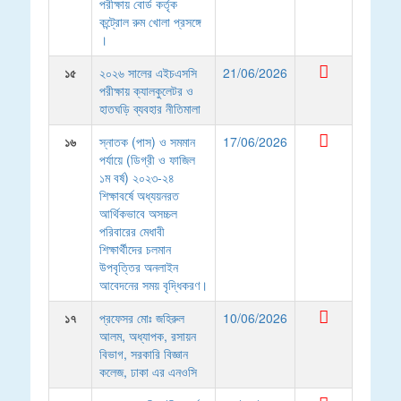
পরীক্ষায় বোর্ড কর্তৃক
কন্ট্রোল রুম খোলা প্রসঙ্গে
।
১৫
২০২৬ সালের এইচএসসি
21/06/2026
পরীক্ষায় ক্যালকুলেটর ও
হাতঘড়ি ব্যবহার নীতিমালা
১৬
স্নাতক (পাস) ও সমমান
17/06/2026
পর্যায়ে (ডিগ্রী ও ফাজিল
১ম বর্ষ) ২০২৩-২৪
শিক্ষাবর্ষে অধ্যয়নরত
আর্থিকভাবে অসচ্চল
পরিবারের মেধাবী
শিক্ষার্থীদের চলমান
উপবৃত্তির অনলাইন
আবেদনের সময় বৃদ্ধিকরণ।
১৭
প্রফেসর মোঃ জহিরুল
10/06/2026
আলম, অধ্যাপক, রসায়ন
বিভাগ, সরকারি বিজ্ঞান
কলেজ, ঢাকা এর এনওসি