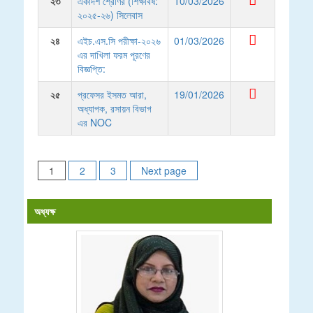
২৩
একাদশ শ্রেণির (শিক্ষাবর্ষ:
10/03/2026
২০২৫-২৬) সিলেবাস
২৪
এইচ.এস.সি পরীক্ষা-২০২৬
01/03/2026
এর দাখিলা ফরম পূরণের
বিজ্ঞপ্তি:
২৫
প্রফেসর ইসমত আরা,
19/01/2026
অধ্যাপক, রসায়ন বিভাগ
এর NOC
Posts
1
2
3
Next page
pagination
অধ্যক্ষ