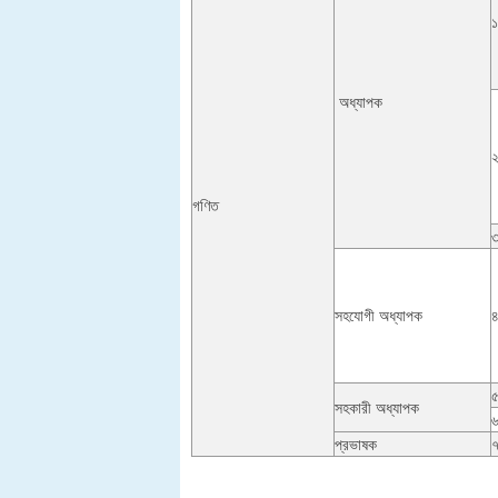
১
অধ্যাপক
২
গণিত
৩
সহযোগী অধ্যাপক
৪
৫
সহকারী অধ্যাপক
৬
প্রভাষক
৭