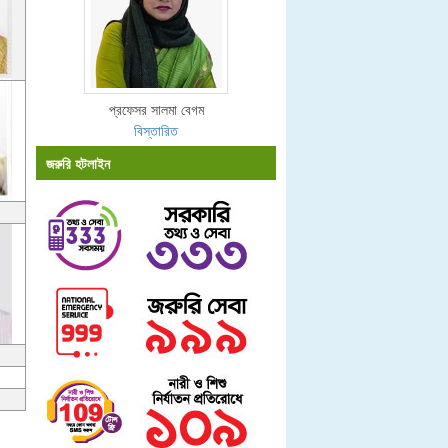
প্রফেসর সালমা বেগম
বিস্তারিত
জরুরি হটলাইন