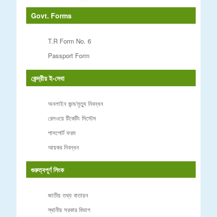
Govt. Forms
T.R Form No. 6
Passport Form
কেন্দ্রীয় ই-সেবা
অনলাইন জন্ম/মৃত্যু নিবন্ধন
রেলওয়ে টিকেটিং সিস্টেম
পাসপোর্ট ফরম
আয়কর নিবন্ধন
গুরুত্বপূর্ণ লিংক
জাতীয় তথ্য বাতায়ন
স্থানীয় সরকার বিভাগ