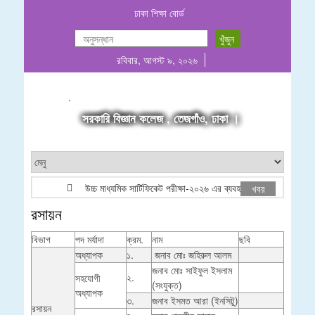
ঢাকা শিক্ষা বোর্ড
রবিবার, আগস্ট ৯, ২০২৬
.
সরকারি বিজ্ঞান কলেজ , তেজগাঁও, ঢাকা ।
উচ্চ মাধ্যমিক সার্টিফিকেট পরীক্ষা-২০২৬ এর ব্যবহারিক পরীক্ষার (Groupw
খবর
রসায়ন
বিভাগ
পদ মর্যাদা
ক্রম.
নাম
ছবি
অধ্যাপক
১.
জনাব মোঃ জহিরুল আলম
জনাব মোঃ সাইফুল ইসলাম
২.
সহযোগী
(সংযুক্ত)
অধ্যাপক
৩.
জনাব ইসমত আরা (ইনসিটু)
রসায়ন