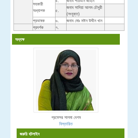
৪.
জনাব পারভীন জাহান
সহকারী
জনাব সাদিয়া আলম চৌধুরী
অধ্যাপক
৫.
(সংযুক্ত)
প্রভাষক
৬.
জনাব মোঃ মঈন উদ্দীন খান
প্রদর্শক
৭.
অধ্যক্ষ
প্রফেসর সালমা বেগম
বিস্তারিত
জরুরি হটলাইন