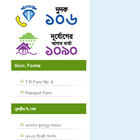
Govt. Forms
T.R Form No. 6
Passport Form
কেন্দ্রীয় ই-সেবা
অনলাইন জন্ম/মৃত্যু নিবন্ধন
রেলওয়ে টিকেটিং সিস্টেম