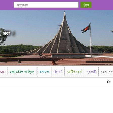
, ঢাকা ।
সমূহ
একাডেমিক কার্যক্রম
ফলাফল
রিসোর্স
নোটিশ বোর্ড
গ্যালারী
যোগাযো
উচ্চ