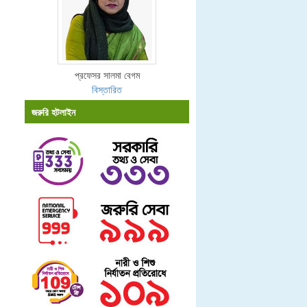
প্রফেসর সালমা বেগম
বিস্তারিত
জরুরি হটলাইন