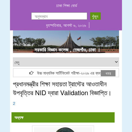
ঢাকা শিক্ষা বোর্ড
বৃহস্পতিবার, আগস্ট ৬, ২০২৬
.
সরকারি বিজ্ঞান কলেজ , তেজগাঁও, ঢাকা ।
উচ্চ মাধ্যমিক সার্টিফিকেট পরীক্ষা-২০২৬ এর ব্যবহারিক পরীক্ষার (Group
খবর
প্রধানমন্ত্রীর শিক্ষা সহায়তা ট্রাস্টের আওতাধীন
উপবৃত্তির NID দ্বারা Validation বিজ্ঞাপ্তি।
2
অধ্যক্ষ