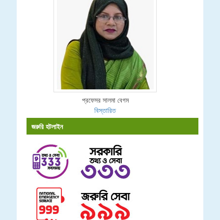
প্রফেসর সালমা বেগম
বিস্তারিত
জরুরি হটলাইন