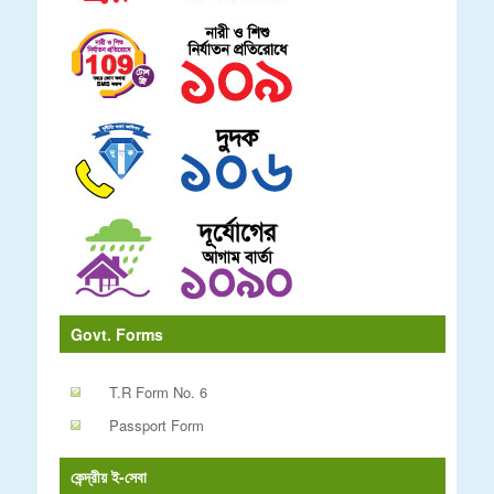
Govt. Forms
T.R Form No. 6
Passport Form
কেন্দ্রীয় ই-সেবা