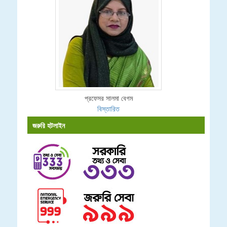
প্রফেসর সালমা বেগম
বিস্তারিত
জরুরি হটলাইন