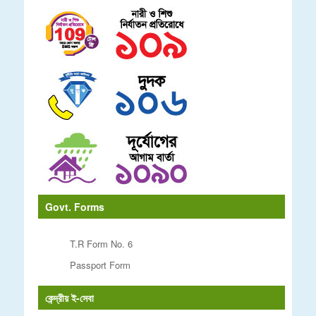
Govt. Forms
T.R Form No. 6
Passport Form
কেন্দ্রীয় ই-সেবা