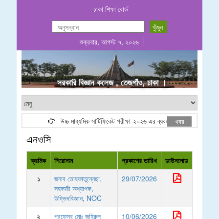
ঢাকা শিক্ষা বোর্ড
শুক্রবার, আগস্ট ৭, ২০২৬
.
সরকারি বিজ্ঞান কলেজ , তেজগাঁও, ঢাকা ।
উচ্চ মাধ্যমিক সার্টিফিকেট পরীক্ষা-২০২৬ এর ব্যবহারিক পরীক্ষার (Groupw
খবর
এনওসি
ক্রমিক
শিরোনাম
প্রকাশের তারিখ
ডাউনলোড
১
জনাব তোহফাতুন্নেছা,
29/07/2026
সহকারী অধ্যাপক,
উদ্ভিদবিজ্ঞান, NOC
২
প্রফেসর মোঃ জহিরুল
10/06/2026