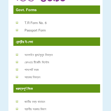
Govt. Forms
T.R Form No. 6
Passport Form
কেন্দ্রীয় ই-সেবা
অনলাইন জন্ম/মৃত্যু নিবন্ধন
রেলওয়ে টিকেটিং সিস্টেম
পাসপোর্ট ফরম
আয়কর নিবন্ধন
গুরুত্বপূর্ণ লিংক
জাতীয় তথ্য বাতায়ন
স্থানীয় সরকার বিভাগ