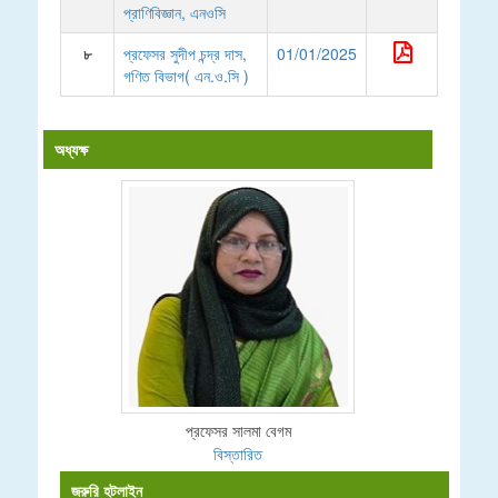
প্রাণিবিজ্ঞান, এনওসি
৮
প্রফেসর সুদীপ চন্দ্র দাস,
01/01/2025
গণিত বিভাগ( এন.ও.সি )
অধ্যক্ষ
প্রফেসর সালমা বেগম
বিস্তারিত
জরুরি হটলাইন