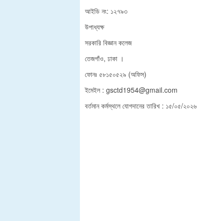
আইডি নং: ১২৭৯৩
উপাধ্যক্ষ
সরকারি বিজ্ঞান কলেজ
তেজগাঁও, ঢাকা ।
ফোনঃ ৫৮১৫০৫২৯ (অফিস)
ইমেইল : gsctd1954@gmail.com
বর্তমান কর্মস্থলে যোগদানের তারিখ : ১৫/০৫/২০২৬