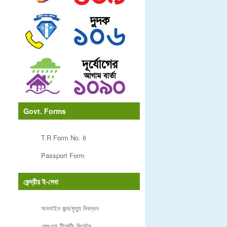
Govt. Forms
T.R Form No. 6
Passport Form
কেন্দ্রীয় ই-সেবা
অনলাইন জন্ম/মৃত্যু নিবন্ধন
রেলওয়ে টিকেটিং সিস্টেম