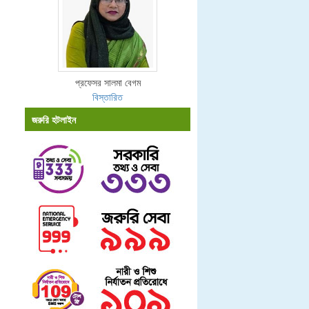
প্রফেসর সালমা বেগম
বিস্তারিত
জরুরি হটলাইন