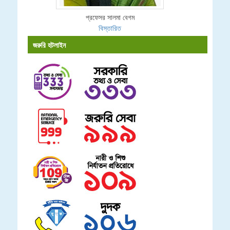
প্রফেসর সালমা বেগম
বিস্তারিত
জরুরি হটলাইন