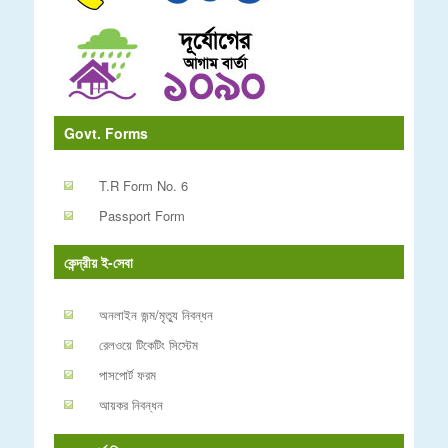
Govt. Forms
T.R Form No. 6
Passport Form
কেন্দ্রীয় ই-সেবা
অনলাইন জন্ম/মৃত্যু নিবন্ধন
রেলওয়ে টিকেটিং সিস্টেম
পাসপোর্ট ফরম
আয়কর নিবন্ধন