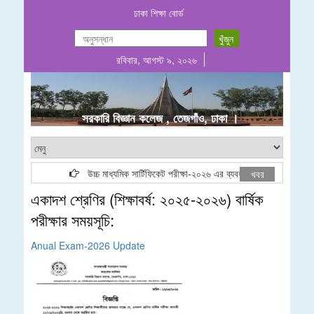
ঢাকা শিক্ষা বোর্ড
রবিবার, আগস্ট ৯, ২০২৬
.
সরকারি বিজ্ঞান কলেজ , তেজগাঁও, ঢাকা ।
উচ্চ মাধ্যমিক সার্টিফিকেট পরীক্ষা-২০২৬ এর ব্যবহারিক পরীক্ষার (Group
খবর
একাদশ শ্রেণির (শিক্ষাবর্ষ: ২০২৫-২০২৬) বার্ষিক
পরীক্ষার সময়সূচি:
Anual Exam-2026 Update