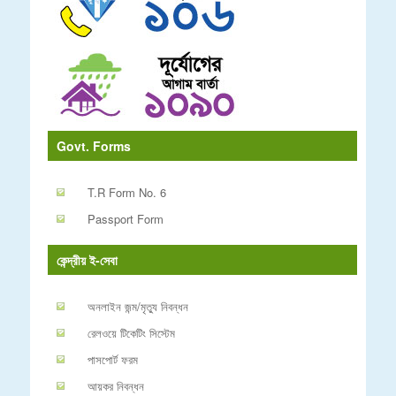
Govt. Forms
T.R Form No. 6
Passport Form
কেন্দ্রীয় ই-সেবা
অনলাইন জন্ম/মৃত্যু নিবন্ধন
রেলওয়ে টিকেটিং সিস্টেম
পাসপোর্ট ফরম
আয়কর নিবন্ধন