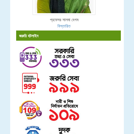
প্রফেসর সালমা বেগম
বিস্তারিত
জরুরি হটলাইন