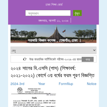
ঢাকা শিক্ষা বোর্ড
মঙ্গলবার, আগস্ট ১১, ২০২৬
.
সরকারি বিজ্ঞান কলেজ , তেজগাঁও, ঢাকা ।
উচ্চ মাধ্যমিক সার্টিফিকেট পরীক্ষা-২০২৬ এর ব্যবহারিক পরীক্ষার (Groupw
খবর
২০২৪ সালের বি.এসসি (পাস) (শিক্ষাবর্ষ:
২০২১-২০২২) কোর্সে ৩য় বর্ষের ফরম পূরণ বিজ্ঞপ্তি
2024-3rd Year Formfilup Notice