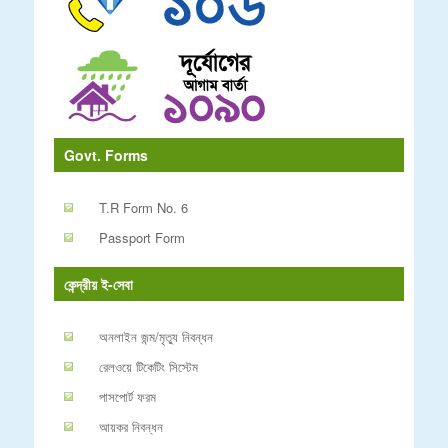
Govt. Forms
T.R Form No. 6
Passport Form
কেন্দ্রীয় ই-সেবা
অনলাইন জন্ম/মৃত্যু নিবন্ধন
রেলওয়ে টিকেটিং সিস্টেম
পাসপোর্ট ফরম
আয়কর নিবন্ধন