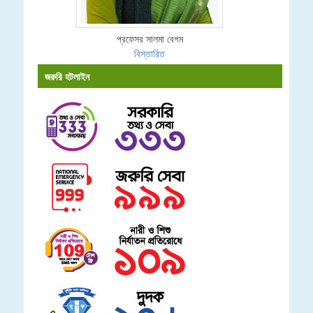
প্রফেসর সালমা বেগম
বিস্তারিত
জরুরি হটলাইন