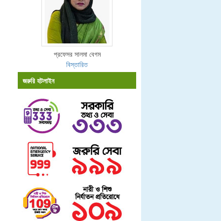
প্রফেসর সালমা বেগম
বিস্তারিত
জরুরি হটলাইন