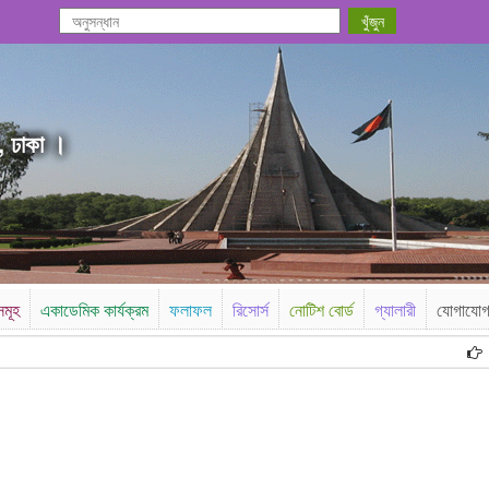
, ঢাকা ।
সমূহ
একাডেমিক কার্যক্রম
ফলাফল
রিসোর্স
নোটিশ বোর্ড
গ্যালারী
যোগাযো
উচ্