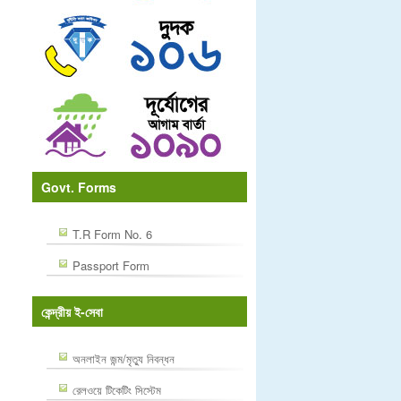
Govt. Forms
T.R Form No. 6
Passport Form
কেন্দ্রীয় ই-সেবা
অনলাইন জন্ম/মৃত্যু নিবন্ধন
রেলওয়ে টিকেটিং সিস্টেম