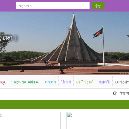
, ঢাকা ।
সমূহ
একাডেমিক কার্যক্রম
ফলাফল
রিসোর্স
নোটিশ বোর্ড
গ্যালারী
যোগাযো
উচ্চ মাধ্য