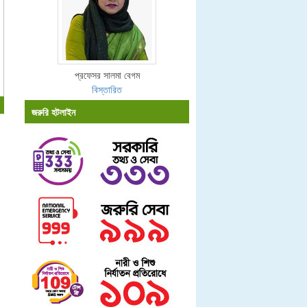
প্রফেসর সালমা বেগম
বিস্তারিত
জরুরি হটলাইন