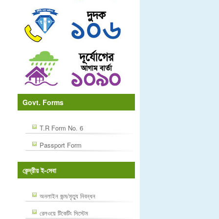
Govt. Forms
T.R Form No. 6
Passport Form
কেন্দ্রীয় ই-সেবা
অনলাইন জন্ম/মৃত্যু নিবন্ধন
রেলওয়ে টিকেটিং সিস্টেম